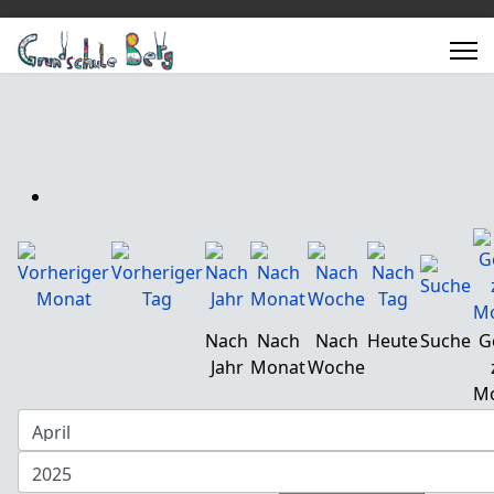
Nach
Nach
Nach
Heute
Suche
G
Jahr
Monat
Woche
M